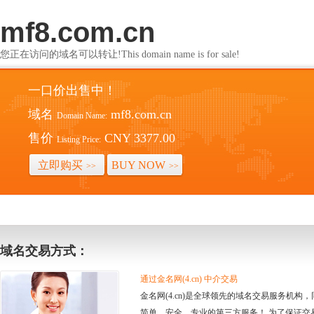
mf8.com.cn
您正在访问的域名可以转让!This domain name is for sale!
一口价出售中！
域名
mf8.com.cn
Domain Name:
售价
CNY 3377.00
Listing Price:
立即购买
BUY NOW
>>
>>
域名交易方式：
通过金名网(4.cn) 中介交易
金名网(4.cn)是全球领先的域名交易服务机
简单、安全、专业的第三方服务！ 为了保证交