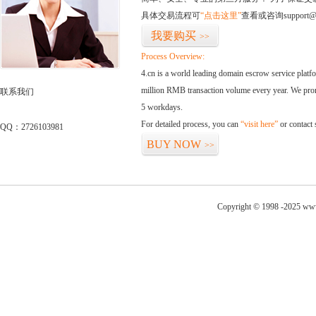
具体交易流程可
“点击这里”
查看或咨询support@
我要购买
>>
Process Overview:
4.cn is a world leading domain escrow service plat
million RMB transaction volume every year. We promi
联系我们
5 workdays.
For detailed process, you can
“visit here”
or contact
QQ：2726103981
BUY NOW
>>
Copyright © 1998 -2025 www