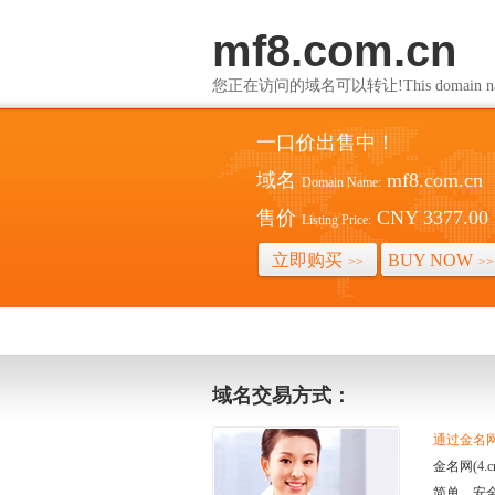
mf8.com.cn
您正在访问的域名可以转让!This domain name i
一口价出售中！
域名
mf8.com.cn
Domain Name:
售价
CNY 3377.00
Listing Price:
立即购买
BUY NOW
>>
>>
域名交易方式：
通过金名网(
金名网(4
简单、安