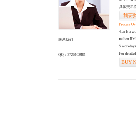
具体交易
我要
Process Ov
4.cn is a w
million RMB
联系我们
5 workdays
For detaile
QQ：2726103981
BUY 