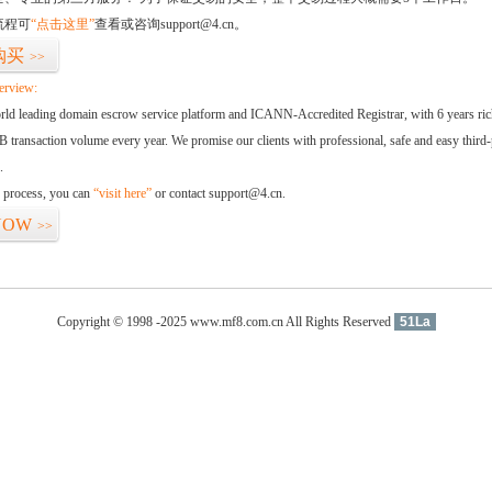
流程可
“点击这里”
查看或咨询support@4.cn。
购买
>>
erview:
orld leading domain escrow service platform and ICANN-Accredited Registrar, with 6 years ri
 transaction volume every year. We promise our clients with professional, safe and easy third-
.
d process, you can
“visit here”
or contact support@4.cn.
NOW
>>
Copyright © 1998 -2025 www.mf8.com.cn All Rights Reserved
51La